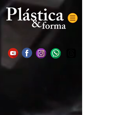
AW-16872985522