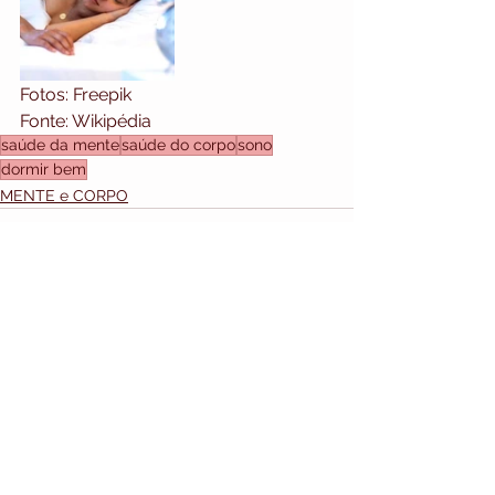
Fotos: Freepik
Fonte: Wikipédia 
saúde da mente
saúde do corpo
sono
dormir bem
MENTE e CORPO
MAPA DO SITE
HOME
Ver tudo
Posts recentes
DESTAQUES
VARIEDADES
DR. NELSON DALL`OCA
MODA
ESTÉTICA & BELEZA
ODONTO
PLÁSTICA