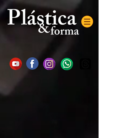
AW-16872985522