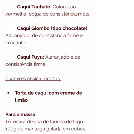
·         
Caqui Taubaté:
 Coloração 
vermelha, polpa de consistência mole
·        
 Caqui Giombo (tipo chocolate)
: 
Alaranjado, de consistência firme e 
crocante
·         
Caqui Fuyu:
 Alaranjado e de 
consistência firme
Thamires ensina receitas:
Torta de caqui com creme de 
limão
Para a massa
1½ xícara de chá de farinha de trigo
100g de manteiga gelada em cubos