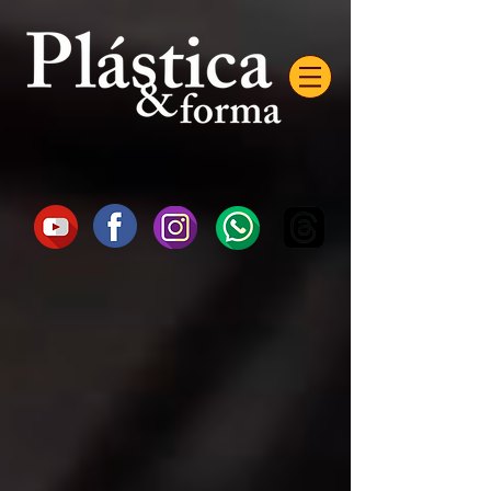
AW-16872985522