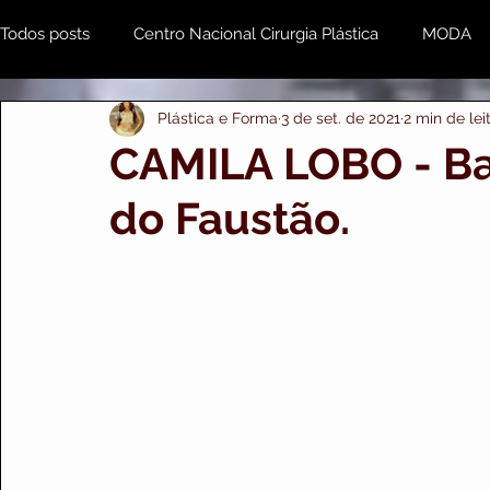
Todos posts
Centro Nacional Cirurgia Plástica
MODA
Plástica e Forma
3 de set. de 2021
2 min de lei
Estética & Beleza
MENTE e CORPO
Odonto
CAMILA LOBO - Ba
do Faustão.
Plástica e Forma Empresarial
PRIME IMPORTS
A