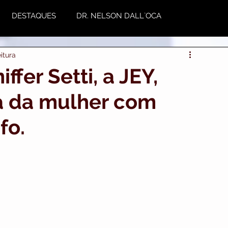
DESTAQUES
DR. NELSON DALL`OCA
itura
NUTRIÇÃO
Plástica
Variedades
ffer Setti, a JEY,
a da mulher com
utoestima & Motivação
fo.