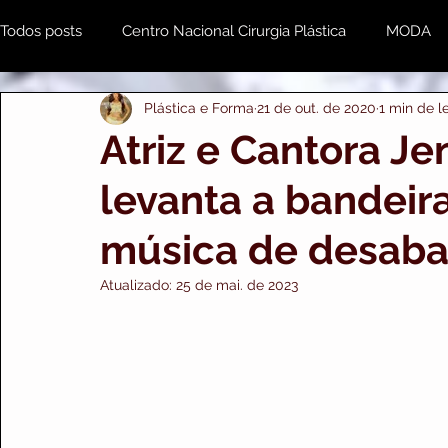
Todos posts
Centro Nacional Cirurgia Plástica
MODA
Plástica e Forma
21 de out. de 2020
1 min de le
Estética & Beleza
MENTE e CORPO
Odonto
Atriz e Cantora Jeni
levanta a bandeir
Plástica e Forma Empresarial
PRIME IMPORTS
A
música de desaba
Atualizado:
25 de mai. de 2023