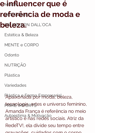
e influencer que é
MODA
referência de moda e
DESTAQUES
beleza.
DR. NELSON DALL`OCA
Estética & Beleza
MENTE e CORPO
Odonto
NUTRIÇÃO
Plástica
Variedades
Plástica e Forma Empresarial
Apaixonada por moda, beleza, 
tecnologia, artes e universo feminino, 
PRIME IMPORTS
Amanda França é referência no meio 
Autoestima & Motivação
artístico e nas redes sociais. Atriz da 
RedeTV!, ela divide seu tempo entre 
gravações, cuidados com o corpo, 