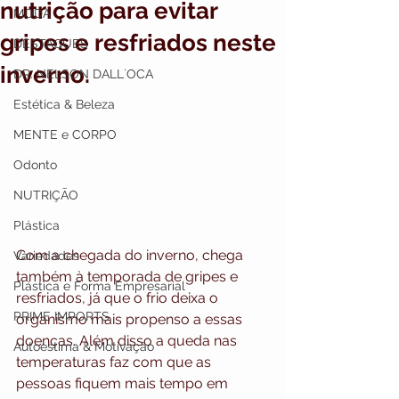
nutrição para evitar
MODA
gripes e resfriados neste
DESTAQUES
inverno.
DR. NELSON DALL`OCA
Estética & Beleza
MENTE e CORPO
Odonto
NUTRIÇÃO
Plástica
Com a chegada do inverno, chega 
Variedades
também à temporada de gripes e 
Plástica e Forma Empresarial
resfriados, já que o frio deixa o 
PRIME IMPORTS
organismo mais propenso a essas 
doenças. Além disso a queda nas 
Autoestima & Motivação
temperaturas faz com que as 
pessoas fiquem mais tempo em 