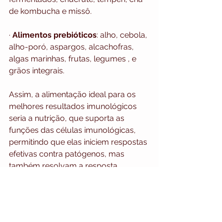
de kombucha e missô.
· 
Alimentos prebióticos
: alho, cebola, 
alho-poró, aspargos, alcachofras, 
algas marinhas, frutas, legumes , e 
grãos integrais.
Assim, a alimentação ideal para os 
melhores resultados imunológicos 
seria a nutrição, que suporta as 
funções das células imunológicas, 
permitindo que elas iniciem respostas 
efetivas contra patógenos, mas 
também resolvam a resposta 
rapidamente quando necessário e 
evitem qualquer inflamação crônica 
subjacente.