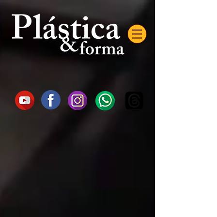
AW-16872985522