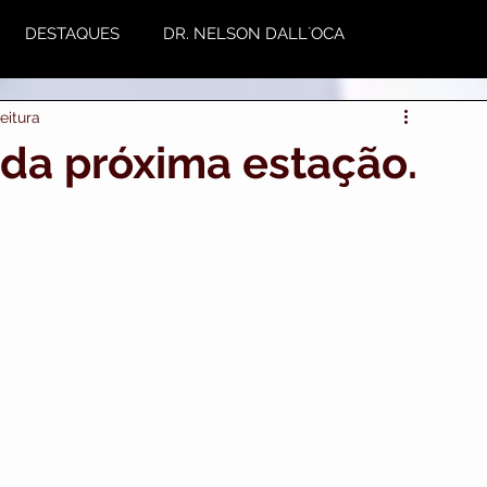
DESTAQUES
DR. NELSON DALL`OCA
eitura
NUTRIÇÃO
Plástica
Variedades
da próxima estação.
utoestima & Motivação