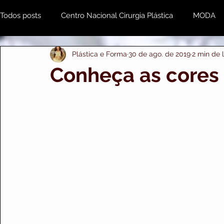
Todos posts
Centro Nacional Cirurgia Plástica
MODA
Plástica e Forma
30 de ago. de 2019
2 min de l
Estética & Beleza
MENTE e CORPO
Odonto
Conheça as cores 
Plástica e Forma Empresarial
PRIME IMPORTS
A