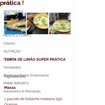
prática !
MODA
DESTAQUES
DR. NELSON DALL`OCA
Estética & Beleza
MENTE e CORPO
Odonto
NUTRIÇÃO
TORTA DE LIMÃO SUPER PRÁTICA 
Plástica
Variedades
Plástica e Forma Empresarial
Ingredientes:
PRIME IMPORTS
Massa
:
Autoestima & Motivação
1 pacote de bolacha maisena 250 
Gramas