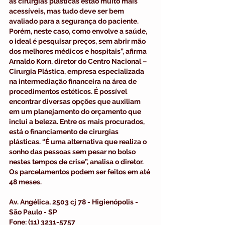
as 
cirurgias plásticas
 estão muito mais 
acessíveis, mas tudo deve ser bem 
avaliado para a segurança do paciente. 
Porém, neste caso, como envolve a 
saúde
, 
o ideal é pesquisar preços, sem abrir mão 
dos melhores médicos e hospitais”, afirma 
Arnaldo Korn, diretor do Centro Nacional – 
Cirurgia Plástica,
 empresa especializada 
na intermediação financeira na área de 
procedimentos estéticos. É possível 
encontrar diversas opções que auxiliam 
em um planejamento do orçamento que 
inclui a 
beleza
. Entre os mais procurados, 
está o financiamento de cirurgias 
plásticas. “É uma alternativa que realiza o 
sonho das pessoas sem pesar no bolso 
nestes tempos de crise”, analisa o diretor. 
Os parcelamentos podem ser feitos em até 
48 meses.
Av. Angélica, 2503 cj 78 - Higienópolis - 
São Paulo - SP
Fone: (11) 3231-5757