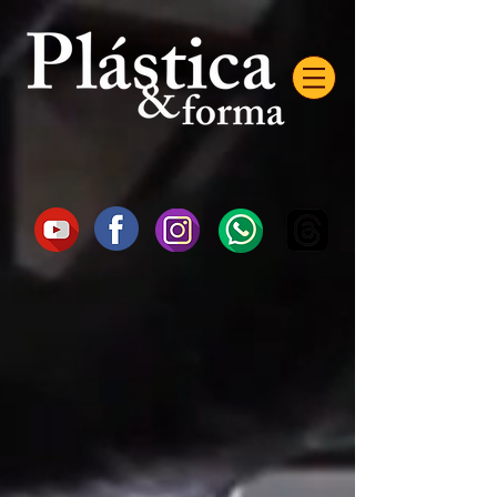
AW-16872985522