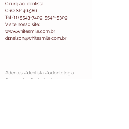
Cirurgião-dentista
CRO SP 46.586
Tel (11) 5543-7409, 5542-5309
Visite nosso site: 
www.whitesmile.com.br
dr.nelson@whitesmile.com.br
#dentes
#dentista
#odontologia
#implantes
#ortodontia
#saúde
MAPA DO SITE
HOME
Ver tudo
Posts recentes