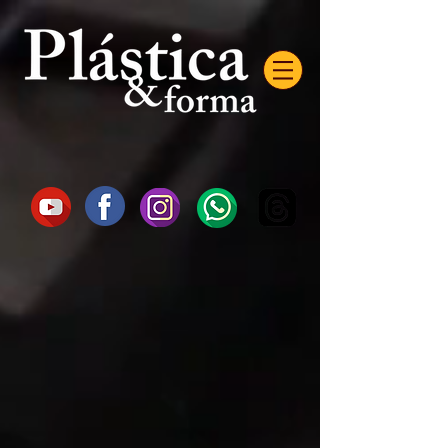
AW-16872985522