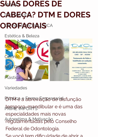
SUAS DORES DE
MODA
CABEÇA? DTM E DORES
DESTAQUES
OROFACIAIS
DR. NELSON DALL`OCA
Estética & Beleza
MENTE e CORPO
Odonto
NUTRIÇÃO
Plástica
Variedades
Plástica e Forma Empresarial
DTM é a abreviação de disfunção 
temporo-mandibular e é uma das 
PRIME IMPORTS
especialidades mais novas 
Autoestima & Motivação
regulamentadas pelo Conselho 
Federal de Odontologia.
Se você tem dificuldade de abrir a 