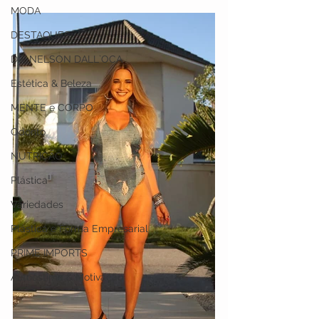
MODA
DESTAQUES
DR. NELSON DALL`OCA
Estética & Beleza
MENTE e CORPO
Odonto
NUTRIÇÃO
Plástica
Variedades
Plástica e Forma Empresarial
PRIME IMPORTS
Autoestima & Motivação