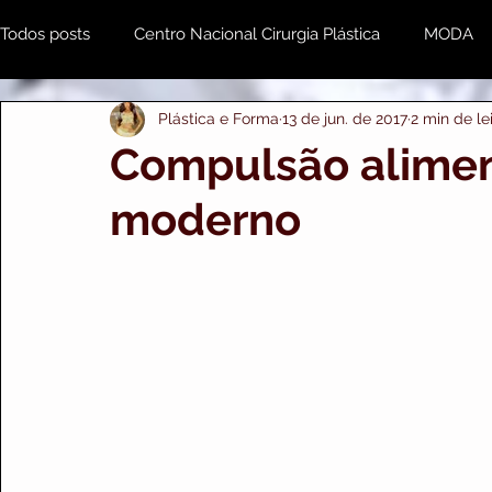
Todos posts
Centro Nacional Cirurgia Plástica
MODA
Plástica e Forma
13 de jun. de 2017
2 min de le
Estética & Beleza
MENTE e CORPO
Odonto
Compulsão alimen
moderno
Plástica e Forma Empresarial
PRIME IMPORTS
A