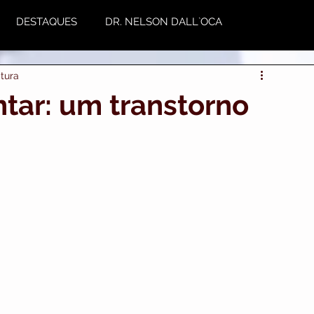
DESTAQUES
DR. NELSON DALL`OCA
itura
NUTRIÇÃO
Plástica
Variedades
tar: um transtorno
utoestima & Motivação