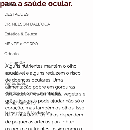
para a saúde ocular.
MODA
DESTAQUES
DR. NELSON DALL`OCA
Estética & Beleza
MENTE e CORPO
Odonto
NUTRIÇÃO
Alguns nutrientes mantêm o olho 
saudável e alguns reduzem o risco 
Plástica
de doenças oculares. Uma 
Variedades
alimentação pobre em gorduras 
Plástica e Forma Empresarial
saturadas e rica em frutas, vegetais e 
grãos integrais pode ajudar não só o 
PRIME IMPORTS
coração, mas também os olhos. Isso 
Autoestima & Motivação
não é novidade: os olhos dependem 
de pequenas artérias para obter 
oxigênio e nutrientes, assim como o 