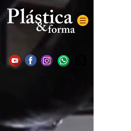
AW-16872985522