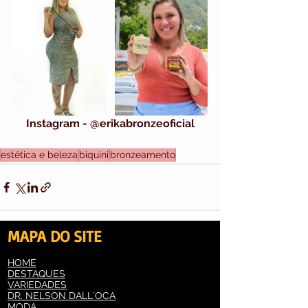
Instagram - @erikabronzeoficial
estética e beleza
biquini
bronzeamento
MAPA DO SITE
HOME
Ver tudo
Posts recentes
DESTAQUES
VARIEDADES
DR. NELSON DALL`OCA
MODA