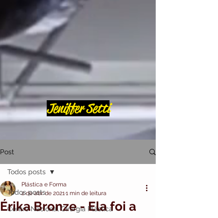
Jeniffer Setti
Post
Todos posts
Plástica e Forma
Todos posts
2 de abr. de 2021
1 min de leitura
Érika Bronze - Ela foi a
Centro Nacional Cirurgia Plástica