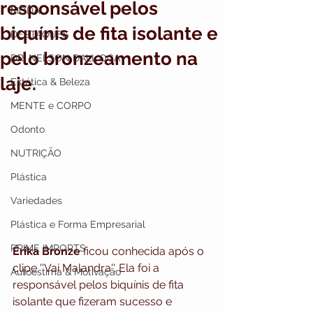
responsável pelos
MODA
biquínis de fita isolante e
DESTAQUES
pelo bronzeamento na
DR. NELSON DALL`OCA
laje.
Estética & Beleza
MENTE e CORPO
Odonto
NUTRIÇÃO
Plástica
Variedades
Plástica e Forma Empresarial
PRIME IMPORTS
Érika Bronze 
ficou conhecida após o 
clipe ''Vai Malandra''. Ela foi a 
Autoestima & Motivação
responsável pelos biquínis de fita 
isolante que fizeram sucesso e 