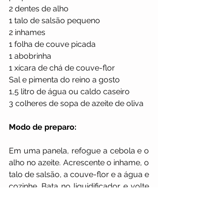
2 dentes de alho
1 talo de salsão pequeno
2 inhames
1 folha de couve picada
1 abobrinha
1 xícara de chá de couve-flor
Sal e pimenta do reino a gosto
1,5 litro de água ou caldo caseiro
3 colheres de sopa de azeite de oliva
Modo de preparo:
Em uma panela, refogue a cebola e o 
alho no azeite. Acrescente o inhame, o 
talo de salsão, a couve-flor e a água e 
cozinhe. Bata no liquidificador e volte 
para panela. Acrescente a abobrinha 
em pequenos cubos, quando estiver 