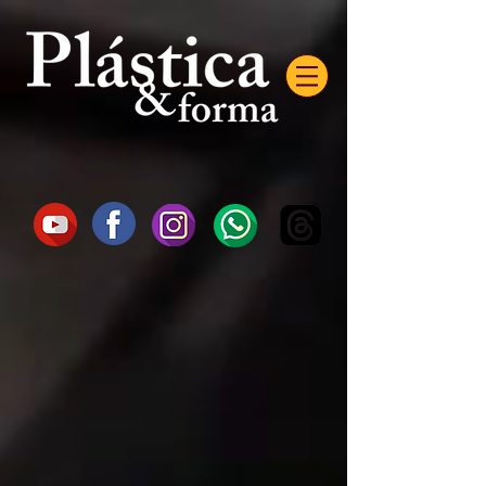
AW-16872985522