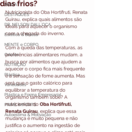
dias frios?
MODA
Nutricionista do Oba Hortifruti, Renata 
DESTAQUES
Guirau, explica quais alimentos são 
DR. NELSON DALL`OCA
ideais para aquecer o organismo 
com a chegada do inverno.
Estética & Beleza
MENTE e CORPO
Com a queda das temperaturas, as 
preferências alimentares mudam, a 
Odonto
busca por alimentos que ajudem a 
NUTRIÇÃO
aquecer o corpo fica mais frequente 
Plástica
e a sensação de fome aumenta. Mas 
será que o gasto calórico para 
Variedades
equilibrar a temperatura do 
Plástica e Forma Empresarial
organismo também sobe? A 
nutricionista do 
Oba Hortifruti, 
PRIME IMPORTS
Renata Guirau
, explica que essa 
Autoestima & Motivação
mudança é muito pequena e não 
justifica o aumento na ingestão de 